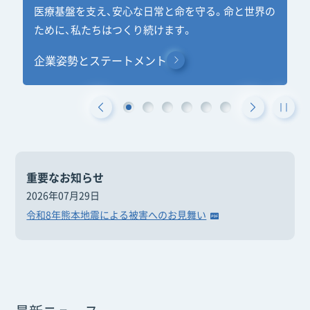
医療基盤を支え、安心な日常と命を守る。命と世界の
台湾で事業を立ち上げ、最前線で奮闘するメンバー
感染症、ワクチン接種、抗菌薬に関する情報をやさし
ワクチン接種の啓発活動に注力する担当者の想いを
課題解決型企業としての歩みを進めます
特設サイトはこちら
ために、私たちはつくり続けます。
の想いをたどります。
く解説、発信しています。
紐解きます。
ごあいさつ
企業姿勢とステートメント
記事を読む
サイトはこちら
記事を読む
重要なお知らせ
2026年07月29日
令和8年熊本地震による被害へのお見舞い