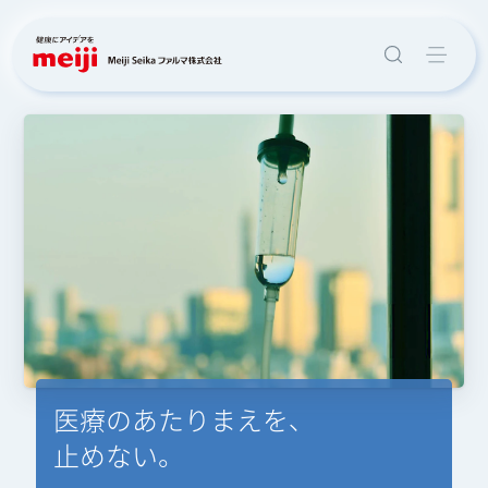
医療のあたりまえを、
台湾の医療に
やさしい
未来を守るために、
感染症に挑む
止めない。
新たな光を
感染症ガイド
今できること
話そうワクチン
ワクチン・感染症のトップサプライヤーとして、社会