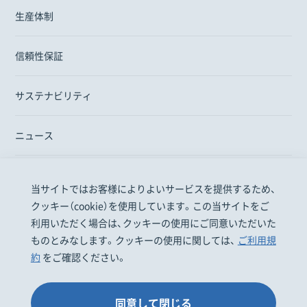
生産体制
信頼性保証
サステナビリティ
ニュース
当サイトではお客様によりよいサービスを提供するため、
医療関係者の皆様
一般・患者の皆様
株主投資家の皆様
クッキー（cookie）を使用しています。この当サイトをご
採用情報
お問い合わせ
EN
利用いただく場合は、クッキーの使用にご同意いただいた
ものとみなします。クッキーの使用に関しては、
ご利用規
約
をご確認ください。
明治ホールディングス株式会社
株式会社 明治
個人情報保護について
ご利用規約
同意して閉じる