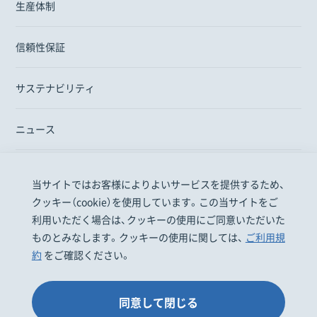
生産体制
信頼性保証
サステナビリティ
ニュース
当サイトではお客様によりよいサービスを提供するため、
医療関係者の皆様
一般・患者の皆様
株主投資家の皆様
クッキー（cookie）を使用しています。この当サイトをご
採用情報
お問い合わせ
EN
利用いただく場合は、クッキーの使用にご同意いただいた
ものとみなします。クッキーの使用に関しては、
ご利用規
約
をご確認ください。
明治ホールディングス株式会社
株式会社 明治
個人情報保護について
ご利用規約
同意して閉じる
© Meiji Seika Pharma Co., Ltd. All Rights Reserved.