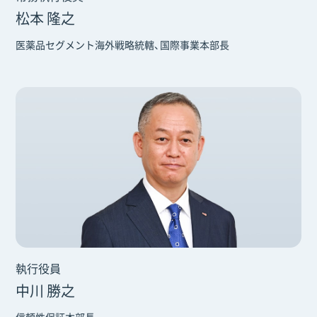
松本 隆之
医薬品セグメント海外戦略統轄、国際事業本部長
執行役員
中川 勝之