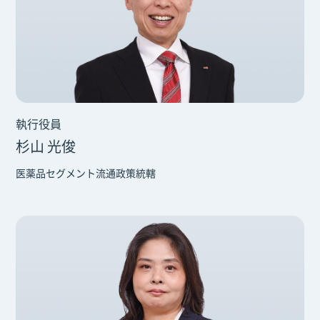
執行役員
杉山 光俊
医薬品セグメント流通政策統轄