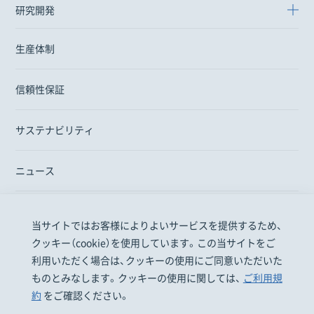
研究開発
生産体制
信頼性保証
サステナビリティ
ニュース
当サイトではお客様によりよいサービスを提供するため、
医療関係者の皆様
一般・患者の皆様
株主投資家の皆様
クッキー（cookie）を使用しています。この当サイトをご
採用情報
お問い合わせ
EN
利用いただく場合は、クッキーの使用にご同意いただいた
ものとみなします。クッキーの使用に関しては、
ご利用規
約
をご確認ください。
明治ホールディングス株式会社
株式会社 明治