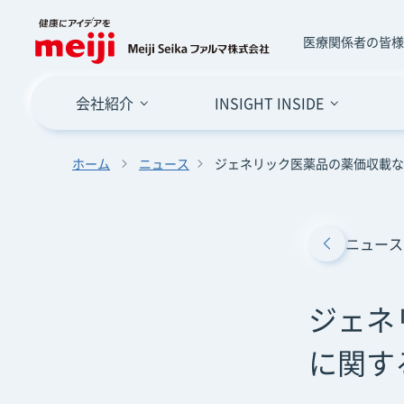
医療関係者の皆様
サ
会社紹介
INSIGHT INSIDE
イ
ト
ナ
ホーム
ニュース
ジェネリック医薬品の薬価収載な
ビ
ゲ
ー
ニュース
シ
ョ
ジェネ
ン
に関す