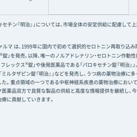
」
キセチン『明治』」については、市場全体の安定供給に配慮して
。
ika ファルマ は、1999年に国内で初めて選択的セロトニン再取り込み阻
®
錠」を発売、以降、唯一のノルアドレナリン・セロトニン作動性
®
「リフレックス
錠」や後発医薬品である「パロキセチン錠『明治』」
、「ミルタザピン錠『明治』」などを発売し、うつ病の薬物治療に
した。重点領域の一つである中枢神経系疾患の薬物治療において
ク医薬品双方で良質な製品の供給と高度な情報提供を継続し、
治療に貢献していきます。