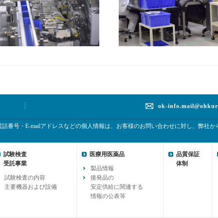
ok-info.mail@ohkur
話番号・E-mailアドレスなどの個人情報は、お客様のお問い合わせに対し、弊社
試験検査
医療用医薬品
品質保証
受託事業
体制
製品情報
試験検査の内容
後発品の
主要機器および設備
安定供給に関連する
情報の公表等